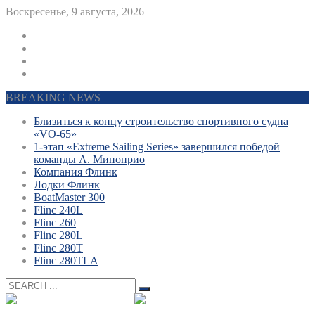
Воскресенье, 9 августа, 2026
BREAKING NEWS
Близиться к концу строительство спортивного судна
«VO-65»
1-этап «Extreme Sailing Series» завершился победой
команды А. Миноприо
Компания Флинк
Лодки Флинк
BoatMaster 300
Flinc 240L
Flinc 260
Flinc 280L
Flinc 280T
Flinc 280TLA