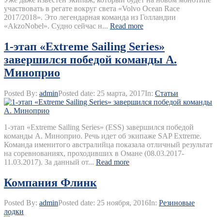
участвовать в регате вокруг света «Volvo Ocean Race
2017/2018». Это легендарная команда из Голландии
«AkzoNobel». Судно сейчас н...
Read more
1-этап «Extreme Sailing Series»
завершился победой команды А.
Миноприо
Posted By:
admin
Posted date:
25 марта, 2017
In:
Статьи
1-этап «Extreme Sailing Series» (ESS) завершился победой
команды А. Миноприо. Речь идет об экипаже SAP Extreme.
Команда именитого австралийца показала отличный результат
на соревнованиях, проходивших в Омане (08.03.2017-
11.03.2017). За данный от...
Read more
Компания Флинк
Posted By:
admin
Posted date:
25 ноября, 2016
In:
Резиновые
лодки