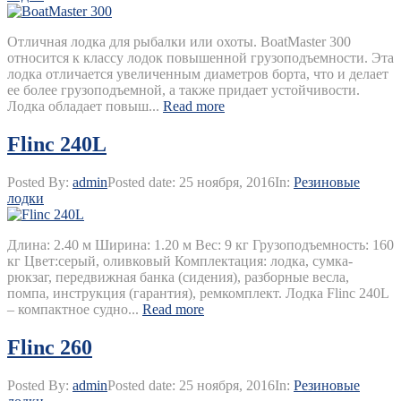
Отличная лодка для рыбалки или охоты. BoatMaster 300
относится к классу лодок повышенной грузоподъемности. Эта
лодка отличается увеличенным диаметров борта, что и делает
ее более грузоподъемной, а также придает устойчивости.
Лодка обладает повыш...
Read more
Flinc 240L
Posted By:
admin
Posted date:
25 ноября, 2016
In:
Резиновые
лодки
Длина: 2.40 м Ширина: 1.20 м Вес: 9 кг Грузоподъемность: 160
кг Цвет:серый, оливковый Комплектация: лодка, сумка-
рюкзаг, передвижная банка (сидения), разборные весла,
помпа, инструкция (гарантия), ремкомплект. Лодка Flinc 240L
– компактное судно...
Read more
Flinc 260
Posted By:
admin
Posted date:
25 ноября, 2016
In:
Резиновые